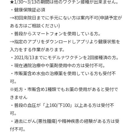
★1/30～3/13の期間は他のワクチン接種が出来ません。
・健康保険証必須
→初回来院日までに手元にない方は案内不可(申請予定が
ある方はご相談ください)
・普段からスマートフォンを使用している方。
→指定のアプリをダウンロードしアプリより健康状態を
入力をする作業があります。
・2021/8/13までにモデルナワクチンを2回接種済の方。
・現在通院治療中や薬剤使用中の方は受付不可。
・市販薬含め水虫の治療薬を使用している方も受付不
可。
※処方・市販含め1種類でもお薬の使用があると受付で
きません
・普段の血圧が「上160/下100」以上ある方は受付不
可。
・過去にがん(悪性腫瘍)や精神疾患の経験がある方は受
付不可。