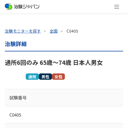
治験モニターを探す
全国
C0405
治験詳細
通所6回のみ 65歳～74歳 日本人男女
募集終了
通院
男性
女性
試験番号
C0405