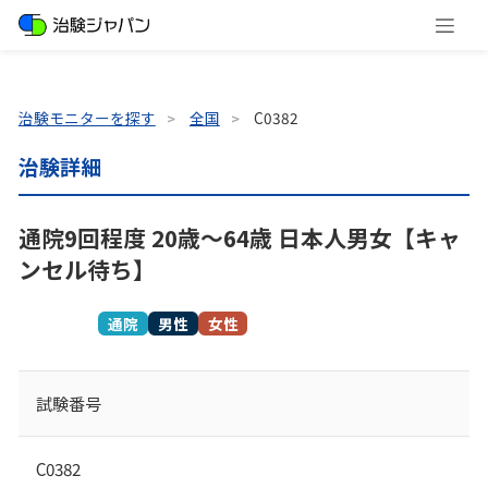
治験モニターを探す
全国
C0382
治験詳細
通院9回程度 20歳～64歳 日本人男女【キャ
ンセル待ち】
募集終了
通院
男性
女性
試験番号
C0382