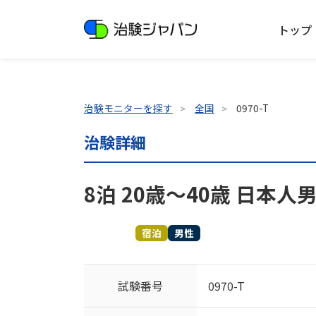
トップ
治験モニターを探す
全国
0970-T
治験詳細
8泊 20歳～40歳 日本
募集終了
宿泊
男性
試験番号
0970-T