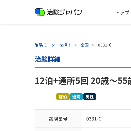
トップ
治験モニターを探す
全国
0331-C
治験詳細
12泊+通所5回 20歳～
募集終了
宿泊
通院
男性
試験番号
0331-C