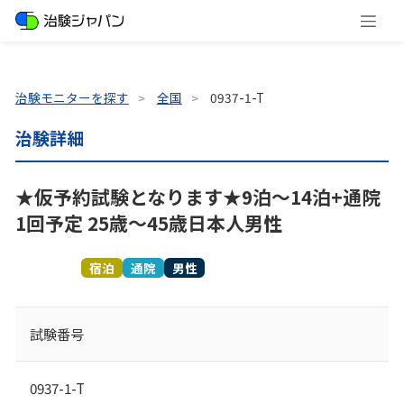
治験モニターを探す
全国
0937-1-T
治験詳細
★仮予約試験となります★9泊～14泊+通院
1回予定 25歳～45歳日本人男性
募集終了
宿泊
通院
男性
試験番号
0937-1-T