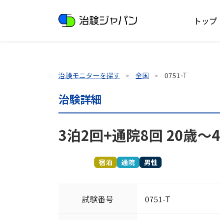
トップ
治験モニターを探す
全国
0751-T
治験詳細
3泊2回+通院8回 20歳～
募集終了
宿泊
通院
男性
試験番号
0751-T