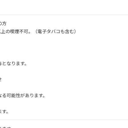
の方
0本以上の喫煙不可。（電子タバコも含む）
与となります。
せ
なる可能性があります。
ます。