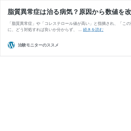
脂質異常症は治る病気？原因から数値を
「脂質異常症」や「コレステロール値が高い」と指摘され、「この
脂
に、どう対処すれば良いか分からず、 …
続きを読む
質
異
治験モニターのススメ
常
症
は
治
る
病
気？
原
因
か
ら
数
値
を